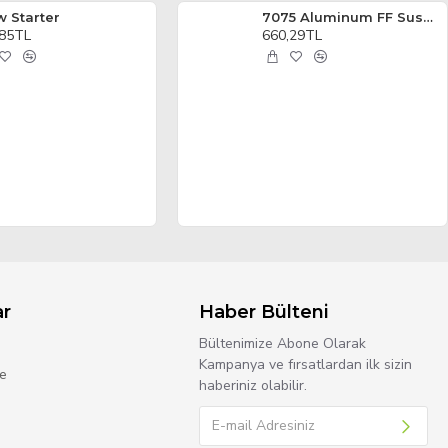
w Starter
7075 Aluminum FF Suspension Mount 1.5 Degree For 3racing Sakura Ultimate
,85TL
660,29TL
ar
Haber Bülteni
Bültenimize Abone Olarak
Kampanya ve fırsatlardan ilk sizin
e
haberiniz olabilir.