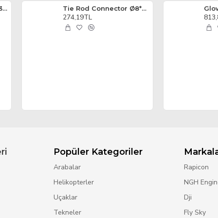
CA Hinge L25*W20*H0.3 4Adet
Tie Rod Connector Ø8*6mm(5pcs)
Glo
274,19TL
813
ri
Popüler Kategoriler
Markal
Arabalar
Rapicon
Helikopterler
NGH Engin
Uçaklar
Dji
Tekneler
Fly Sky