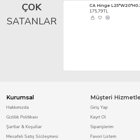
ÇOK
GA250 MINI-MEMS Gyro
1.290,84TL
175,79TL
SATANLAR
Kurumsal
Müşteri Hizmetle
Hakkımızda
Giriş Yap
Gizlilik Politikası
Kayıt Ol
Şartlar & Koşullar
Siparişlerim
Mesafeli Satış Sözleşmesi
Favori Listem