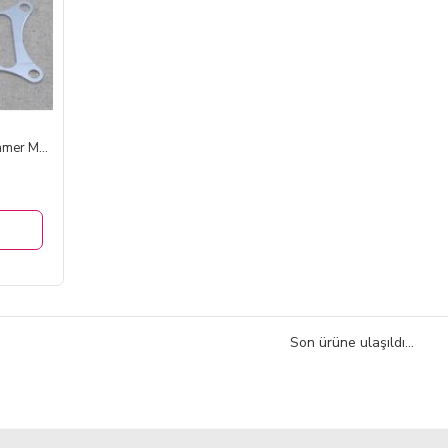
2 Axis Aluminum Brushles Camer Mount Gimbal
Son ürüne ulaşıldı...