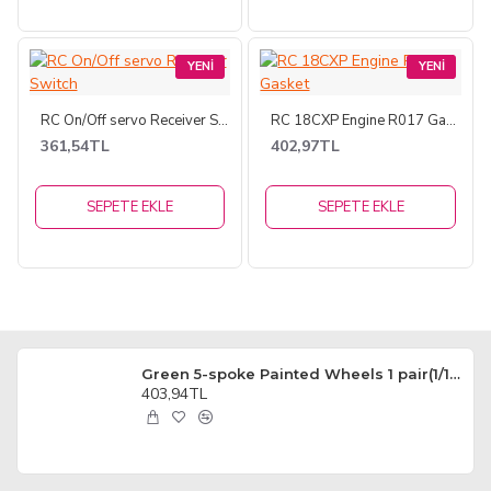
YENI
YENI
RC On/Off servo Receiver Switch
RC 18CXP Engine R017 Gasket
361,54TL
402,97TL
SEPETE EKLE
SEPETE EKLE
Green 5-spoke Painted Wheels 1 pair(1/10 Car)
403,94TL