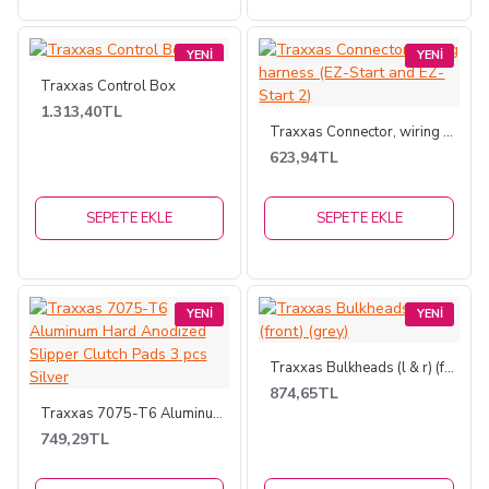
YENI
YENI
Traxxas Control Box
1.313,40TL
Traxxas Connector, wiring harness (EZ-Start and EZ-Start 2)
623,94TL
SEPETE EKLE
SEPETE EKLE
YENI
YENI
Traxxas Bulkheads (l & r) (front) (grey)
874,65TL
Traxxas 7075-T6 Aluminum Hard Anodized Slipper Clutch Pads 3 pcs Silver
749,29TL