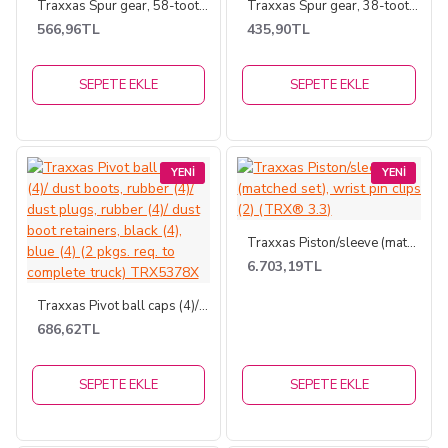
Traxxas Spur gear, 58-tooth (0.8 metric pitch)
Traxxas Spur gear, 38-tooth (1.0 metric pitch)
566,96TL
435,90TL
SEPETE EKLE
SEPETE EKLE
YENI
YENI
Traxxas Piston/sleeve (matched set), wrist pin clips (2) (TRX® 3.3)
6.703,19TL
Traxxas Pivot ball caps (4)/ dust boots, rubber (4)/ dust plugs, rubber (4)/ dust boot retainers, black (4), blue (4) (2 pkgs. req. to complete truck) TRX5378X
686,62TL
SEPETE EKLE
SEPETE EKLE