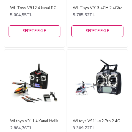
WL Toys V912 4 kanal RC Helicopter
WL Toys V913 4CH 2.4Ghz RTF Helicopter
5.004,55TL
5.785,52TL
SEPETE EKLE
SEPETE EKLE
WLtoys V911 4 Kanal Helikopter Versiyon2
WLtoys V911-V2 Pro 2.4G 4CH RC Helicopter
2.884,76TL
3.309,72TL