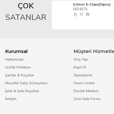
ÇOK
HSP 28015 Centre Main Dogbone
3.0mm E-Clips(10pcs)
551,86TL
157,61TL
SATANLAR
Kurumsal
Müşteri Hizmetle
Hakkımızda
Giriş Yap
Gizlilik Politikası
Kayıt Ol
Şartlar & Koşullar
Siparişlerim
Mesafeli Satış Sözleşmesi
Favori Listem
İptal & İade Koşulları
Destek Merkezi
İletişim
Ürün İade Formu