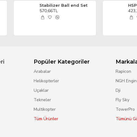
Stabilizer Ball end Set
HSP
570,66TL
423
ri
Popüler Kategoriler
Markal
Arabalar
Rapicon
Helikopterler
NGH Engin
Uçaklar
Dji
Tekneler
Fly Sky
Multikopter
TowerPro
Tüm Ürünler
Tümünü Gö