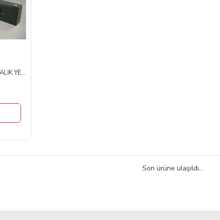
JABO 2BS RC BAİT BOAT (BALIK YEMLEME BOTU SONARLI)
Son ürüne ulaşıldı...