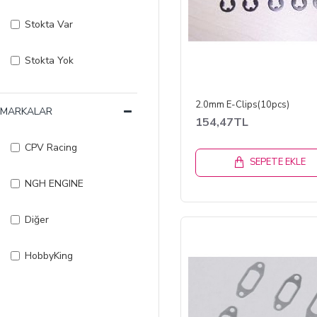
Stokta Var
Stokta Yok
2.0mm E-Clips(10pcs)
MARKALAR
154,47TL
CPV Racing
SEPETE EKLE
NGH ENGINE
Diğer
HobbyKing