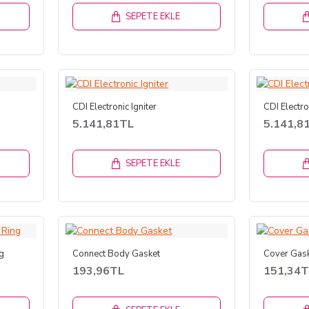
SEPETE EKLE
CDI Electronic Igniter
CDI Electro
5.141,81TL
5.141,8
SEPETE EKLE
ng
Connect Body Gasket
Cover Gas
193,96TL
151,34