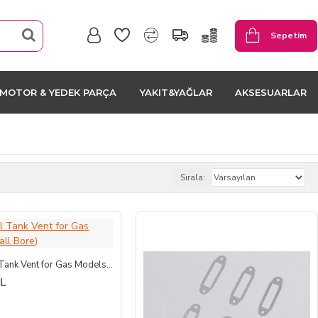
Sepetim
MOTOR & YEDEK PARÇA
YAKIT&YAĞLAR
AKSESUARLAR
Sırala:
Alloy Fuel Tank Vent for Gas Models (Small Bore)
TL