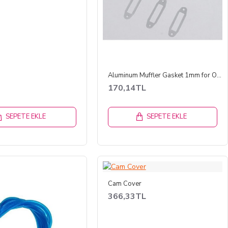
Aluminum Muffler Gasket 1mm for OS/YS .46~.55 Glow Engine (2 Adet)
170,14TL
SEPETE EKLE
SEPETE EKLE
Cam Cover
366,33TL