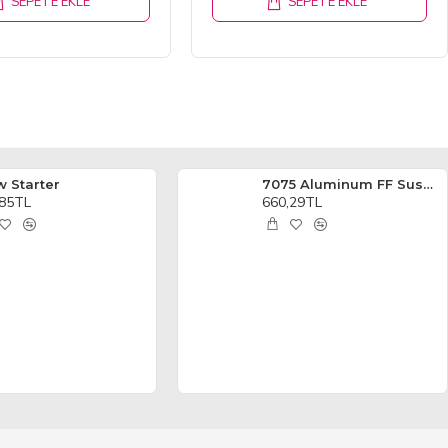
SEPETE EKLE
SEPETE EKLE
w Starter
7075 Aluminum FF Suspension Mount 1.5 Degree For 3racing Sakura Ultimate
,85TL
660,29TL