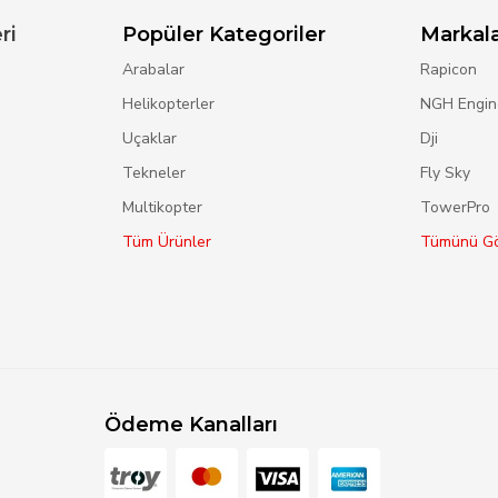
ri
Popüler Kategoriler
Markal
Arabalar
Rapicon
Helikopterler
NGH Engin
Uçaklar
Dji
Tekneler
Fly Sky
Multikopter
TowerPro
Tüm Ürünler
Tümünü Gö
Ödeme Kanalları