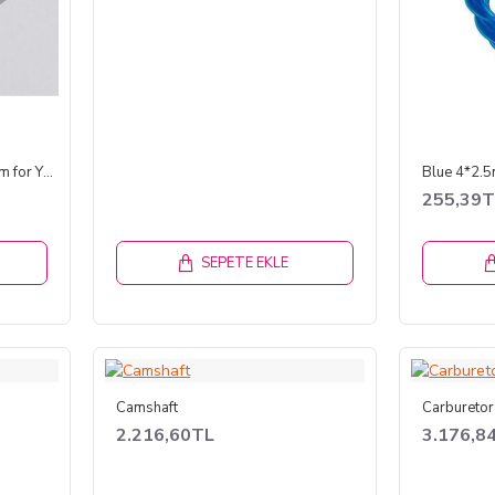
Aluminum Muffler Gasket 1mm for YS .91 Glow Engine (2 Adet)
255,39
SEPETE EKLE
Camshaft
Carbureto
2.216,60TL
3.176,8