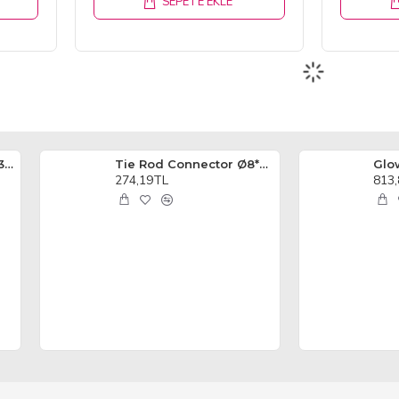
SEPETE EKLE
CA Hinge L25*W20*H0.3 4Adet
Tie Rod Connector Ø8*6mm(5pcs)
Glo
274,19TL
813