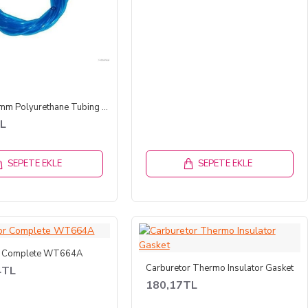
Blue 4*2.5mm Polyurethane Tubing for Gas- 1MT
TL
SEPETE EKLE
SEPETE EKLE
r Complete WT664A
Carburetor Thermo Insulator Gasket
4TL
180,17TL