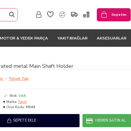
Sepetim
MOTOR & YEDEK PARÇA
YAKIT&YAĞLAR
AKSESUARLAR
rated metal Main Shaft Holder
ş.
-
Yorum Yap
Stok:
VAR
Marka:
Tarot
Ürün Kodu:
M644
SEPETE EKLE
HEMEN SATIN AL