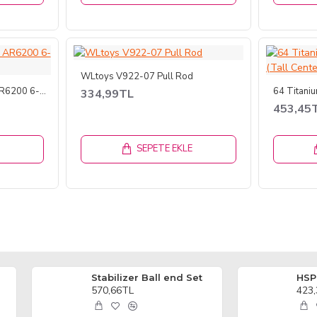
WLtoys V922-07 Pull Rod
AR6200 6CH RECEIVER AR6200 6-Channel Receiver
334,99TL
453,45
E
SEPETE EKLE
Stabilizer Ball end Set
HSP
570,66TL
423