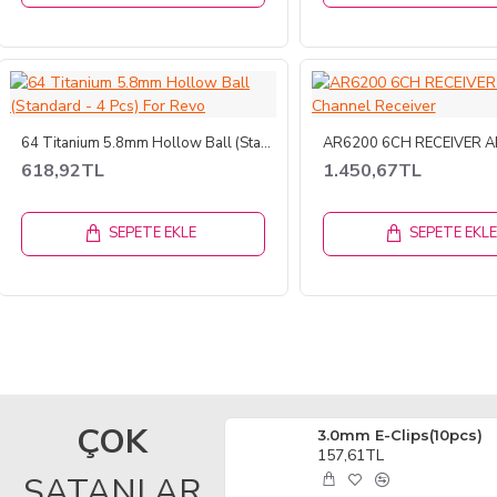
64 Titanium 5.8mm Hollow Ball (Standard - 4 Pcs) For Revo
618,92TL
1.450,67TL
SEPETE EKLE
SEPETE EKL
ÇOK
HSP 28015 Centre Main Dogbone
3.0mm E-Clips(10pcs)
551,86TL
157,61TL
SATANLAR