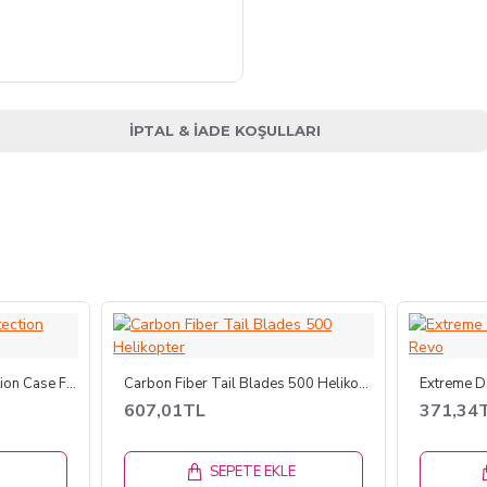
İPTAL & İADE KOŞULLARI
Alumium Fuel Tank Protection Case For Savage - Silver
Carbon Fiber Tail Blades 500 Helikopter
607,01TL
371,34
E
SEPETE EKLE