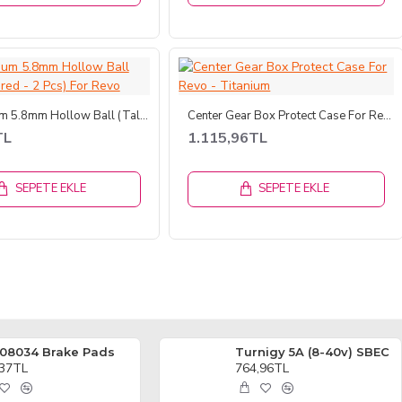
64 Titanium 5.8mm Hollow Ball (Tall Centered - 2 Pcs) For Revo
Center Gear Box Protect Case For Revo - Titanium
TL
1.115,96TL
SEPETE EKLE
SEPETE EKLE
08034 Brake Pads
Turnigy 5A (8-40v) SBEC
,37TL
764,96TL