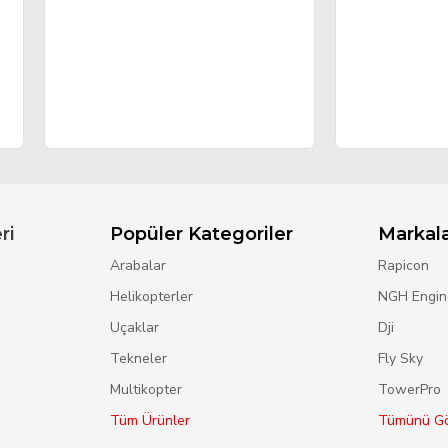
ri
Popüler Kategoriler
Markal
Arabalar
Rapicon
Helikopterler
NGH Engin
Uçaklar
Dji
Tekneler
Fly Sky
Multikopter
TowerPro
Tüm Ürünler
Tümünü Gö