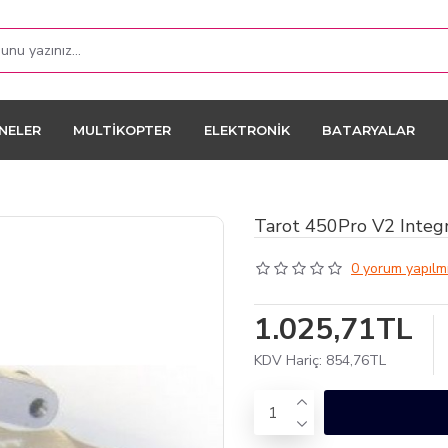
NELER
MULTIKOPTER
ELEKTRONIK
BATARYALAR
Tarot 450Pro V2 Integ
0 yorum yapılmı
1.025,71TL
KDV Hariç:
854,76TL